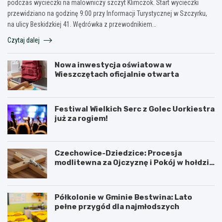
podczas wycieczki na malowniczy szczyt Klimczok. Start wycieczki
przewidziano na godzinę 9:00 przy Informacji Turystycznej w Szczyrku,
na ulicy Beskidzkiej 41. Wędrówka z przewodnikiem…
Czytaj dalej
Nowa inwestycja oświatowa w
Wieszczętach oficjalnie otwarta
Festiwal Wielkich Serc z Golec Uorkiestra
już za rogiem!
Czechowice-Dziedzice: Procesja
modlitewna za Ojczyznę i Pokój w hołdzie
historii
Półkolonie w Gminie Bestwina: Lato
pełne przygód dla najmłodszych