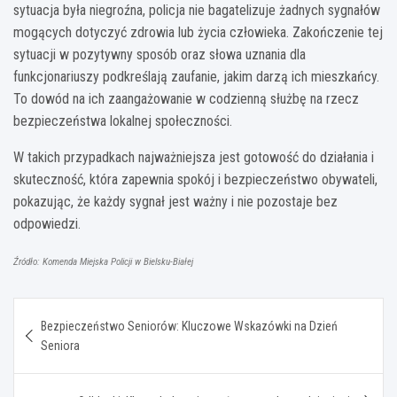
sytuacja była niegroźna, policja nie bagatelizuje żadnych sygnałów
mogących dotyczyć zdrowia lub życia człowieka. Zakończenie tej
sytuacji w pozytywny sposób oraz słowa uznania dla
funkcjonariuszy podkreślają zaufanie, jakim darzą ich mieszkańcy.
To dowód na ich zaangażowanie w codzienną służbę na rzecz
bezpieczeństwa lokalnej społeczności.
W takich przypadkach najważniejsza jest gotowość do działania i
skuteczność, która zapewnia spokój i bezpieczeństwo obywateli,
pokazując, że każdy sygnał jest ważny i nie pozostaje bez
odpowiedzi.
Źródło: Komenda Miejska Policji w Bielsku-Białej
Nawigacja
Bezpieczeństwo Seniorów: Kluczowe Wskazówki na Dzień
wpisu
Seniora