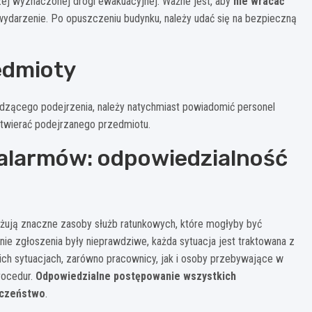
szej wyznaczonej drogi ewakuacyjnej. Ważne jest, aby
nie wracać
ydarzenie. Po opuszczeniu budynku, należy udać się na bezpieczną
edmioty
zącego podejrzenia, należy natychmiast powiadomić personel
otwierać podejrzanego przedmiotu.
alarmów: odpowiedzialność
żują znaczne zasoby służb ratunkowych, które mogłyby być
ie zgłoszenia były nieprawdziwe, każda sytuacja jest traktowana z
kich sytuacjach, zarówno pracownicy, jak i osoby przebywające w
rocedur.
Odpowiedzialne postępowanie wszystkich
eczeństwo
.