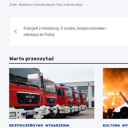
Źródło: Wiadomości Komenda Miejska Policji w Bielsku-Białej
Nawigacja
Policjant z młodzieżą: O służbie, bezpieczeństwie i
wpisu
rekrutacji do Policji
Warto przeczytać
BEZPIECZEŃSTWO
WYDARZENIA
KULTURA
WY