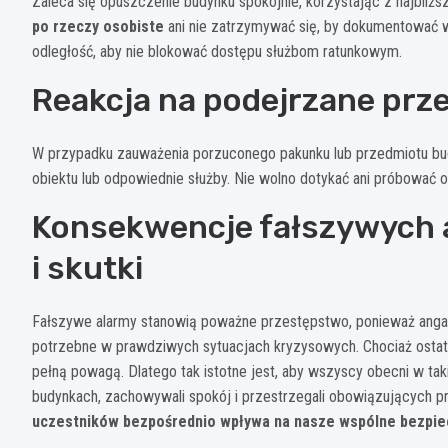
Zaleca się opuszczenie budynku spokojnie, korzystając z najbliż
po rzeczy osobiste
ani nie zatrzymywać się, by dokumentować w
odległość, aby nie blokować dostępu służbom ratunkowym.
Reakcja na podejrzane prz
W przypadku zauważenia porzuconego pakunku lub przedmiotu bud
obiektu lub odpowiednie służby. Nie wolno dotykać ani próbować 
Konsekwencje fałszywych 
i skutki
Fałszywe alarmy stanowią poważne przestępstwo, ponieważ anga
potrzebne w prawdziwych sytuacjach kryzysowych. Chociaż ostatn
pełną powagą. Dlatego tak istotne jest, aby wszyscy obecni w ta
budynkach, zachowywali spokój i przestrzegali obowiązujących p
uczestników bezpośrednio wpływa na nasze wspólne bezpi