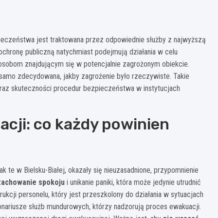
ieczeństwa jest traktowana przez odpowiednie służby z najwyższą
a ochronę publiczną natychmiast podejmują działania w celu
osobom znajdującym się w potencjalnie zagrożonym obiekcie.
k samo zdecydowana, jakby zagrożenie było rzeczywiste. Takie
oraz skuteczności procedur bezpieczeństwa w instytucjach
ji: co każdy powinien
ak te w Bielsku-Białej, okazały się nieuzasadnione, przypomnienie
zachowanie spokoju
i unikanie paniki, która może jedynie utrudnić
ukcji personelu, który jest przeszkolony do działania w sytuacjach
onariusze służb mundurowych, którzy nadzorują proces ewakuacji.