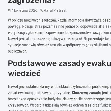
zagrożenia?
1 kwietnia 2026
Rafał Pietrzak
W obliczu możliwych zagrożeń, każda informacja dotycząca bezp
powagą. Policja, straż pożarna i inne jednostki odpowiedzialne z
weryfikacji zgłoszenia i zapewnienia bezpieczeństwa wszystkim 
Nawet jeśli alarm okaże się fałszywy, reakcja służb pozostaje ta
sytuacje stanowią również test dla współpracy między służbami 
publicznych.
Podstawowe zasady ewakuac
wiedzieć
Nawet jeśli ostatnie alarmy w obiektach użyteczności publicznej, j
zasad ewakuacji jest zawsze przydatne.
Kluczową zasadą jest 
bezpieczne opuszczenie budynku. Należy ściśle przestrzegać instr
kryzysowych. Wsparcia udzielają również ochroniarze oraz funkcj