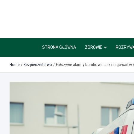
Skip
to
content
STRONA GŁÓWNA
ZDROWIE
ROZRYW
Home
Bezpieczeństwo
Fałszywe alarmy bombowe: Jak reagować w s