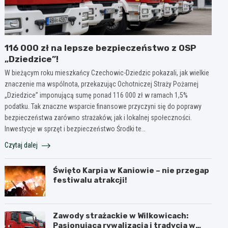
116 000 zł na lepsze bezpieczeństwo z OSP
„Dziedzice”!
W bieżącym roku mieszkańcy Czechowic-Dziedzic pokazali, jak wielkie
znaczenie ma wspólnota, przekazując Ochotniczej Straży Pożarnej
„Dziedzice” imponującą sumę ponad 116 000 zł w ramach 1,5%
podatku. Tak znaczne wsparcie finansowe przyczyni się do poprawy
bezpieczeństwa zarówno strażaków, jak i lokalnej społeczności.
Inwestycje w sprzęt i bezpieczeństwo Środki te…
Czytaj dalej
Święto Karpia w Kaniowie – nie przegap
festiwalu atrakcji!
Zawody strażackie w Wilkowicach:
Pasjonująca rywalizacja i tradycja w