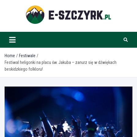
Skip
to
content
e-szczyrk.pl
Home
Festiwale
Festiwal heligonki na placu św. Jakuba – zanurz się w dźwiękach
beskidzkiego folkloru!