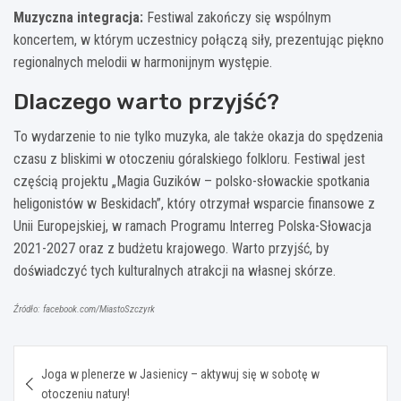
Muzyczna integracja:
Festiwal zakończy się wspólnym
koncertem, w którym uczestnicy połączą siły, prezentując piękno
regionalnych melodii w harmonijnym występie.
Dlaczego warto przyjść?
To wydarzenie to nie tylko muzyka, ale także okazja do spędzenia
czasu z bliskimi w otoczeniu góralskiego folkloru. Festiwal jest
częścią projektu „Magia Guzików – polsko-słowackie spotkania
heligonistów w Beskidach”, który otrzymał wsparcie finansowe z
Unii Europejskiej, w ramach Programu Interreg Polska-Słowacja
2021-2027 oraz z budżetu krajowego. Warto przyjść, by
doświadczyć tych kulturalnych atrakcji na własnej skórze.
Źródło: facebook.com/MiastoSzczyrk
Nawigacja
Joga w plenerze w Jasienicy – aktywuj się w sobotę w
wpisu
otoczeniu natury!