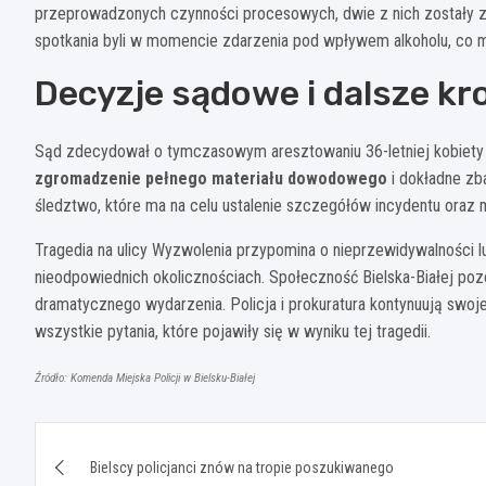
przeprowadzonych czynności procesowych, dwie z nich zostały zwo
spotkania byli w momencie zdarzenia pod wpływem alkoholu, co 
Decyzje sądowe i dalsze kr
Sąd zdecydował o tymczasowym aresztowaniu 36-letniej kobiety n
zgromadzenie pełnego materiału dowodowego
i dokładne zb
śledztwo, które ma na celu ustalenie szczegółów incydentu oraz
Tragedia na ulicy Wyzwolenia przypomina o nieprzewidywalności l
nieodpowiednich okolicznościach. Społeczność Bielska-Białej poz
dramatycznego wydarzenia. Policja i prokuratura kontynuują swoje
wszystkie pytania, które pojawiły się w wyniku tej tragedii.
Źródło: Komenda Miejska Policji w Bielsku-Białej
Nawigacja
Bielscy policjanci znów na tropie poszukiwanego