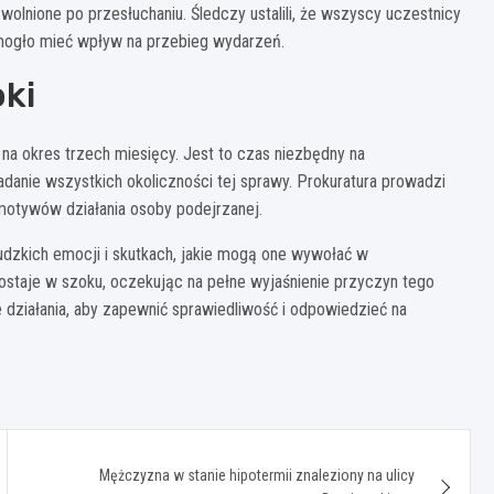
lnione po przesłuchaniu. Śledczy ustalili, że wszyscy uczestnicy
mogło mieć wpływ na przebieg wydarzeń.
oki
a okres trzech miesięcy. Jest to czas niezbędny na
adanie wszystkich okoliczności tej sprawy. Prokuratura prowadzi
 motywów działania osoby podejrzanej.
udzkich emocji i skutkach, jakie mogą one wywołać w
ostaje w szoku, oczekując na pełne wyjaśnienie przyczyn tego
 działania, aby zapewnić sprawiedliwość i odpowiedzieć na
Mężczyzna w stanie hipotermii znaleziony na ulicy