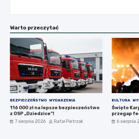
wpisu
Warto przeczytać
BEZPIECZEŃSTWO
WYDARZENIA
KULTURA
WY
116 000 zł na lepsze bezpieczeństwo
Święto Karp
z OSP „Dziedzice”!
przegap fes
7 sierpnia 2026
Rafał Pietrzak
6 sierpnia