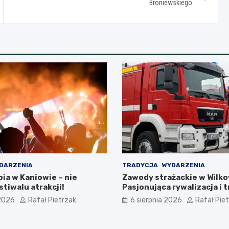
Broniewskiego
DARZENIA
TRADYCJA
WYDARZENIA
ia w Kaniowie – nie
Zawody strażackie w Wilko
tiwalu atrakcji!
Pasjonująca rywalizacja i 
akcji
 2026
Rafał Pietrzak
6 sierpnia 2026
Rafał Pie