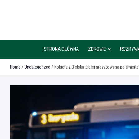
Skip
to
content
STRONA GŁÓWNA
ZDROWIE
ROZRYW
Home
Uncategorized
Kobieta z Bielska-Białej aresztowana po śmierte