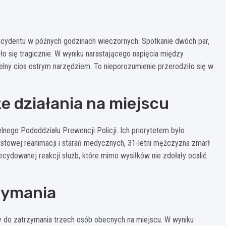
incydentu w późnych godzinach wieczornych. Spotkanie dwóch par,
o się tragicznie. W wyniku narastającego napięcia między
telny cios ostrym narzędziem. To nieporozumienie przerodziło się w
e działania na miejscu
lnego Pododdziału Prewencji Policji. Ich priorytetem było
stowej reanimacji i starań medycznych, 31-letni mężczyzna zmarł
cydowanej reakcji służb, które mimo wysiłków nie zdołały ocalić
rzymania
iły do zatrzymania trzech osób obecnych na miejscu. W wyniku