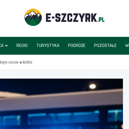
e-szczyrk.pl
KA
REGIO
TURYSTYKA
PODRÓŻE
POZOSTAŁE
W
lnym ciosie w kłótni