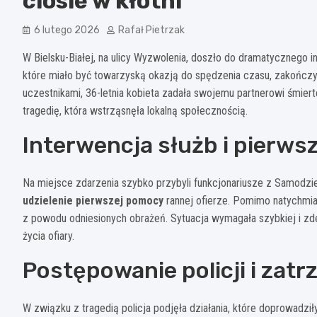
ciosie w kłótni
6 lutego 2026
Rafał Pietrzak
W Bielsku-Białej, na ulicy Wyzwolenia, doszło do dramatycznego 
które miało być towarzyską okazją do spędzenia czasu, zakończył
uczestnikami, 36-letnia kobieta zadała swojemu partnerowi śmier
tragedię, która wstrząsnęła lokalną społecznością.
Interwencja służb i pierwsz
Na miejsce zdarzenia szybko przybyli funkcjonariusze z Samodzie
udzielenie pierwszej pomocy
rannej ofierze. Pomimo natychmia
z powodu odniesionych obrażeń. Sytuacja wymagała szybkiej i zde
życia ofiary.
Postępowanie policji i zat
W związku z tragedią policja podjęła działania, które doprowadz