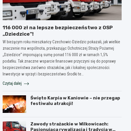
116 000 zł na lepsze bezpieczeństwo z OSP
„Dziedzice”!
W bieżącym roku mieszkańcy Czechowic-Dziedzic pokazali, jak wielkie
znaczenie ma wspólnota, przekazując Ochotniczej Straży Pożarnej
„Dziedzice” imponującą sumę ponad 116 000 zł w ramach 1,5%
podatku. Tak znaczne wsparcie finansowe przyczyni się do poprawy
bezpieczeństwa zarówno strażaków, jak i lokalnej społeczności.
Inwestycje w sprzęt i bezpieczeństwo Środki te…
Czytaj dalej
Święto Karpia w Kaniowie – nie przegap
festiwalu atrakcji!
Zawody strażackie w Wilkowicach:
Pasjonująca rywalizacja i tradycja w