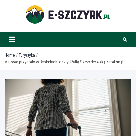
Skip
to
content
e-szczyrk.pl
Home
Turystyka
Majowe przygody w Beskidach: odkryj Pętlę Szczyrkowską z rodziną!