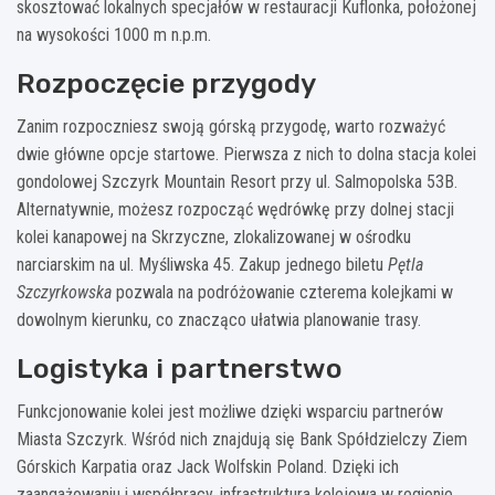
skosztować lokalnych specjałów w restauracji Kuflonka, położonej
na wysokości 1000 m n.p.m.
Rozpoczęcie przygody
Zanim rozpoczniesz swoją górską przygodę, warto rozważyć
dwie główne opcje startowe. Pierwsza z nich to dolna stacja kolei
gondolowej Szczyrk Mountain Resort przy ul. Salmopolska 53B.
Alternatywnie, możesz rozpocząć wędrówkę przy dolnej stacji
kolei kanapowej na Skrzyczne, zlokalizowanej w ośrodku
narciarskim na ul. Myśliwska 45. Zakup jednego biletu
Pętla
Szczyrkowska
pozwala na podróżowanie czterema kolejkami w
dowolnym kierunku, co znacząco ułatwia planowanie trasy.
Logistyka i partnerstwo
Funkcjonowanie kolei jest możliwe dzięki wsparciu partnerów
Miasta Szczyrk. Wśród nich znajdują się Bank Spółdzielczy Ziem
Górskich Karpatia oraz Jack Wolfskin Poland. Dzięki ich
zaangażowaniu i współpracy, infrastruktura kolejowa w regionie