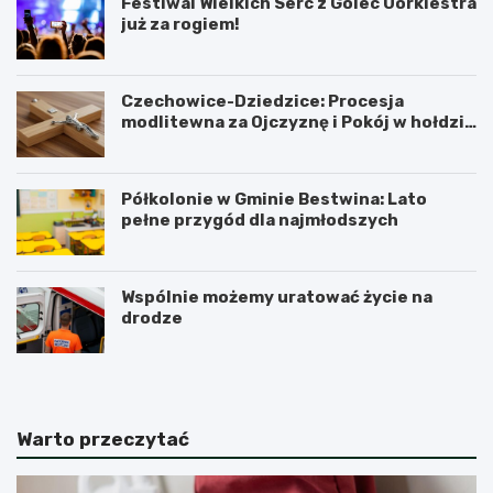
Festiwal Wielkich Serc z Golec Uorkiestra
już za rogiem!
Czechowice-Dziedzice: Procesja
modlitewna za Ojczyznę i Pokój w hołdzie
historii
Półkolonie w Gminie Bestwina: Lato
pełne przygód dla najmłodszych
Wspólnie możemy uratować życie na
drodze
Warto przeczytać