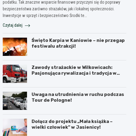
podatku. Tak znaczne wsparcie finansowe przyczyni się do poprawy
bezpieczeństwa zarówno strażaków, jak i lokalnej społeczności.
Inwestycje w sprzęt i bezpieczeństwo Środki te…
Czytaj dalej
Święto Karpia w Kaniowie – nie przegap
festiwalu atrakcji!
Zawody strażackie w Wilkowicach:
Pasjonująca rywalizacja i tradycja w
akcji
Uwaga na utrudnienia w ruchu podczas
Tour de Pologne!
Dołącz do projektu „Mała książka –
wielki człowiek” w Jasienicy!