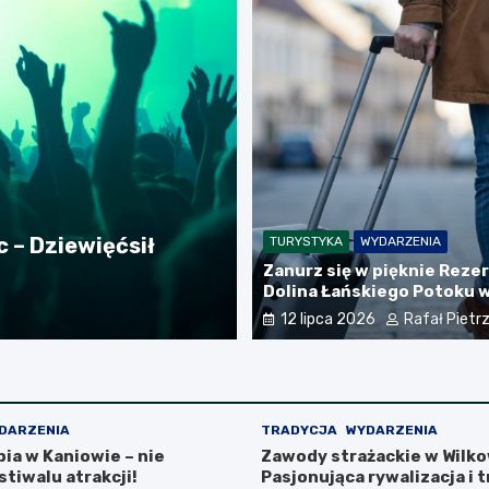
KULTURA
PODRÓŻE
REKREA
 – Dziewięćsił
Wakacyjne przygody
TURYSTYKA
WYDARZENIA
Zanurz się w pięknie Reze
skarby!
Dolina Łańskiego Potoku 
30 lipca 2026
Rafał Pi
Jasienica
12 lipca 2026
Rafał Pietr
DARZENIA
TRADYCJA
WYDARZENIA
ia w Kaniowie – nie
Zawody strażackie w Wilko
tiwalu atrakcji!
Pasjonująca rywalizacja i 