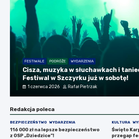
FESTIWALE
PODRÓŻE
WYDARZENIA
Cisza, muzyka w słuchawkach i taniec
Festiwal w Szczyrku już w sobotę!
1 czerwca 2026
Rafał Pietrzak
Redakcja poleca
BEZPIECZEŃSTWO
WYDARZENIA
KULTURA
WY
116 000 zł na lepsze bezpieczeństwo
Święto Karp
z OSP „Dziedzice”!
przegap fes