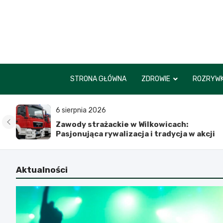
Skip
to
content
STRONA GŁÓWNA
ZDROWIE
ROZRYW
6 sierpnia 2026
Zawody strażackie w Wilkowicach:
Pasjonująca rywalizacja i tradycja w akcji
Aktualności