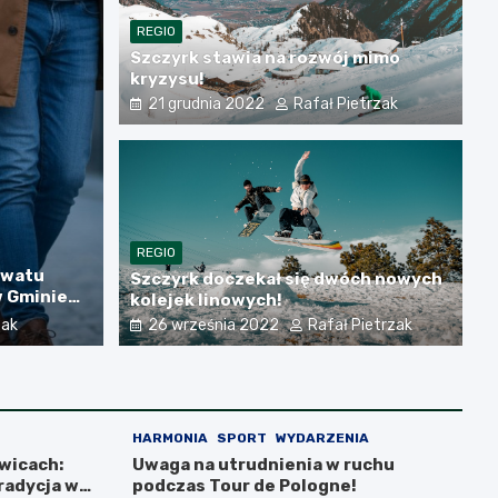
REGIO
Szczyrk stawia na rozwój mimo
kryzysu!
21 grudnia 2022
Rafał Pietrzak
CJA
 w powiecie bielskim: odkryj letnie
REGIO
rwatu
Szczyrk doczekał się dwóch nowych
w Gminie
kolejek linowych!
etrzak
zak
26 września 2022
Rafał Pietrzak
HARMONIA
SPORT
WYDARZENIA
wicach:
Uwaga na utrudnienia w ruchu
tradycja w
podczas Tour de Pologne!