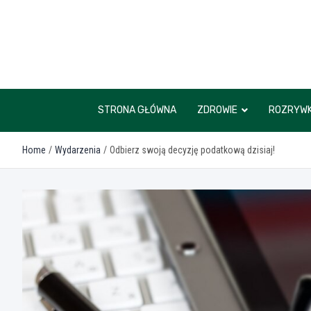
Skip
to
content
STRONA GŁÓWNA
ZDROWIE
ROZRYW
Home
Wydarzenia
Odbierz swoją decyzję podatkową dzisiaj!