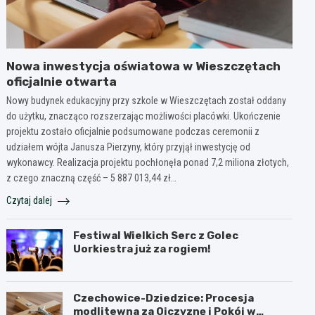
Nowa inwestycja oświatowa w Wieszczętach
oficjalnie otwarta
Nowy budynek edukacyjny przy szkole w Wieszczętach został oddany
do użytku, znacząco rozszerzając możliwości placówki. Ukończenie
projektu zostało oficjalnie podsumowane podczas ceremonii z
udziałem wójta Janusza Pierzyny, który przyjął inwestycję od
wykonawcy. Realizacja projektu pochłonęła ponad 7,2 miliona złotych,
z czego znaczną część – 5 887 013,44 zł…
Czytaj dalej
Festiwal Wielkich Serc z Golec
Uorkiestra już za rogiem!
Czechowice-Dziedzice: Procesja
modlitewna za Ojczyznę i Pokój w