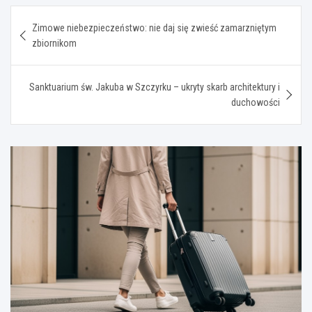
Nawigacja
Zimowe niebezpieczeństwo: nie daj się zwieść zamarzniętym
wpisu
zbiornikom
Sanktuarium św. Jakuba w Szczyrku – ukryty skarb architektury i
duchowości