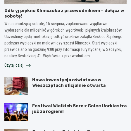
Odkryj piękno Klimczoka z przewodnikiem – dołącz w
sobotę!
W nadchodzącą sobotę, 15 sierpnia, zaplanowano wyjątkowe
wydarzenie dla miłośników górskich wędrówek i pięknych krajobrazów.
Uczestnicy będą mieli okazję odkryć urokliwe zakątki Beskidu Śląskiego
podczas wycieczki na malowniczy szczyt Klimczok. Start wycieczki
przewidziano na godzinę 9:00 przy Informacji Turystycznej w Szczyrku,
na ulicy Beskidzkiej 41. Wędrówka z przewodnikiem…
Czytaj dalej
Nowa inwestycja oświatowa w
Wieszczętach oficjalnie otwarta
Festiwal Wielkich Serc z Golec Uorkiestra
już za rogiem!