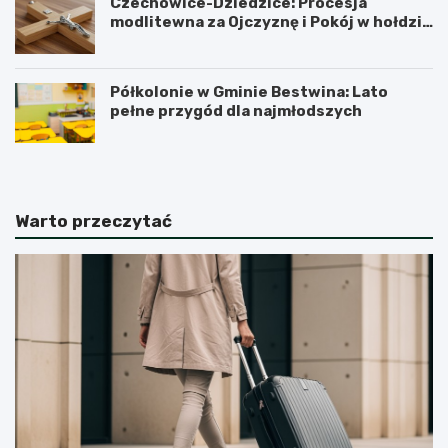
Czechowice-Dziedzice: Procesja
modlitewna za Ojczyznę i Pokój w hołdzie
historii
Półkolonie w Gminie Bestwina: Lato
pełne przygód dla najmłodszych
Warto przeczytać