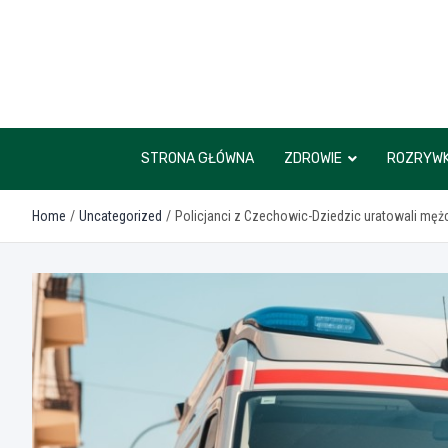
Skip
to
content
STRONA GŁÓWNA
ZDROWIE
ROZRYW
Home
Uncategorized
Policjanci z Czechowic-Dziedzic uratowali męż