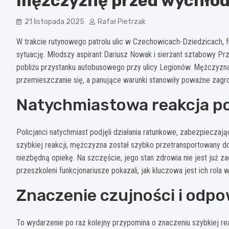
mężczyznę przed wychłod
21 listopada 2025
Rafał Pietrzak
W trakcie rutynowego patrolu ulic w Czechowicach-Dziedzicach, fu
sytuację. Młodszy aspirant Dariusz Nowak i sierżant sztabowy P
pobliżu przystanku autobusowego przy ulicy Legionów. Mężczyzna 
przemieszczanie się, a panujące warunki stanowiły poważne zagro
Natychmiastowa reakcja pol
Policjanci natychmiast podjęli działania ratunkowe, zabezpiecza
szybkiej reakcji, mężczyzna został szybko przetransportowany d
niezbędną opiekę. Na szczęście, jego stan zdrowia nie jest już z
przeszkoleni funkcjonariusze pokazali, jak kluczowa jest ich rola 
Znaczenie czujności i odpo
To wydarzenie po raz kolejny przypomina o znaczeniu szybkiej re