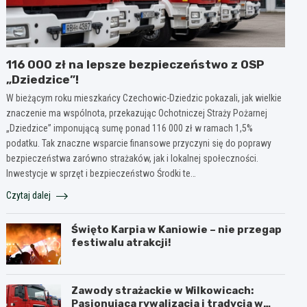
116 000 zł na lepsze bezpieczeństwo z OSP
„Dziedzice”!
W bieżącym roku mieszkańcy Czechowic-Dziedzic pokazali, jak wielkie
znaczenie ma wspólnota, przekazując Ochotniczej Straży Pożarnej
„Dziedzice” imponującą sumę ponad 116 000 zł w ramach 1,5%
podatku. Tak znaczne wsparcie finansowe przyczyni się do poprawy
bezpieczeństwa zarówno strażaków, jak i lokalnej społeczności.
Inwestycje w sprzęt i bezpieczeństwo Środki te…
Czytaj dalej
Święto Karpia w Kaniowie – nie przegap
festiwalu atrakcji!
Zawody strażackie w Wilkowicach:
Pasjonująca rywalizacja i tradycja w