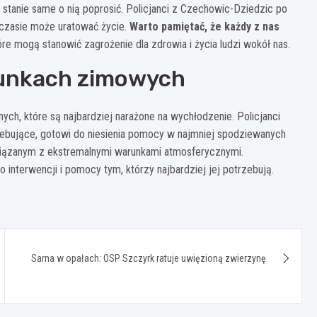
stanie same o nią poprosić. Policjanci z Czechowic-Dziedzic po
 czasie może uratować życie.
Warto pamiętać, że każdy z nas
tóre mogą stanowić zagrożenie dla zdrowia i życia ludzi wokół nas.
arunkach zimowych
h, które są najbardziej narażone na wychłodzenie. Policjanci
zebujące, gotowi do niesienia pomocy w najmniej spodziewanych
 związanym z ekstremalnymi warunkami atmosferycznymi.
do interwencji i pomocy tym, którzy najbardziej jej potrzebują.
Sarna w opałach: OSP Szczyrk ratuje uwięzioną zwierzynę