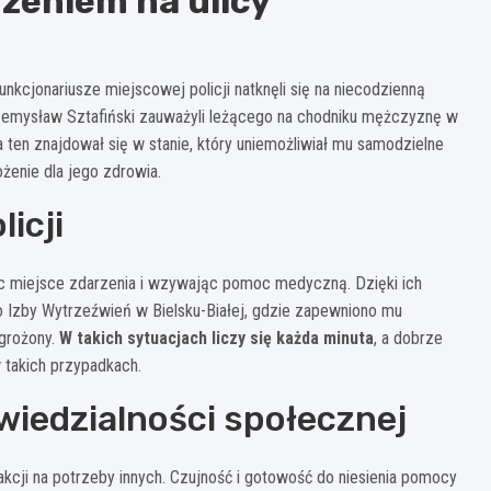
zeniem na ulicy
nkcjonariusze miejscowej policji natknęli się na niecodzienną
rzemysław Sztafiński zauważyli leżącego na chodniku mężczyznę w
ten znajdował się w stanie, który uniemożliwiał mu samodzielne
żenie dla jego zdrowia.
icji
jąc miejsce zdarzenia i wzywając pomoc medyczną. Dzięki ich
o Izby Wytrzeźwień w Bielsku-Białej, gdzie zapewniono mu
agrożony.
W takich sytuacjach liczy się każda minuta
, a dobrze
w takich przypadkach.
wiedzialności społecznej
akcji na potrzeby innych. Czujność i gotowość do niesienia pomocy