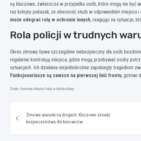
są kluczowe, zwłaszcza w przypadku osób, które mogą nie być w 
raz kolejny pokazali, że obecność służb w odpowiednim miejscu i
może odegrać rolę w ochronie innych
, reagując na sytuacje, k
Rola policji w trudnych w
Okres zimowy bywa szczególnie niebezpieczny dla osób bezdomnyc
regularnie kontrolują miejsca, gdzie mogą przebywać osoby potr
sytuacjach. Ich działania niejednokrotnie zapobiegły tragediom
Funkcjonariusze są zawsze na pierwszej linii frontu
, gotowi 
Źródło: Komenda Miejska Policji w Bielsku-Białej
Nawigacja
Zimowe warunki na drogach: Kluczowe zasady
wpisu
bezpieczeństwa dla kierowców