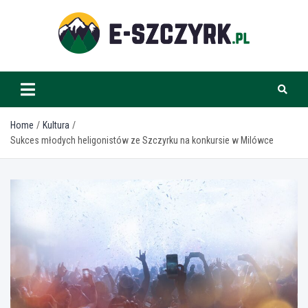
Skip
to
content
e-szczyrk.pl
Home
Kultura
Sukces młodych heligonistów ze Szczyrku na konkursie w Milówce