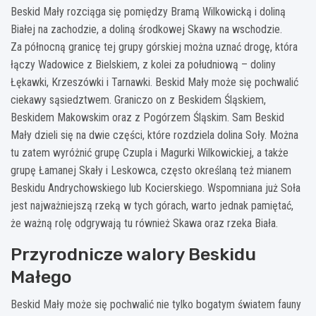
Beskid Mały rozciąga się pomiędzy Bramą Wilkowicką i doliną
Białej na zachodzie, a doliną środkowej Skawy na wschodzie.
Za północną granicę tej grupy górskiej można uznać drogę, która
łączy Wadowice z Bielskiem, z kolei za południową – doliny
Łękawki, Krzeszówki i Tarnawki. Beskid Mały może się pochwalić
ciekawy sąsiedztwem. Graniczo on z Beskidem Śląskiem,
Beskidem Makowskim oraz z Pogórzem Śląskim. Sam Beskid
Mały dzieli się na dwie części, które rozdziela dolina Soły. Można
tu zatem wyróżnić grupę Czupla i Magurki Wilkowickiej, a także
grupę Łamanej Skały i Leskowca, często określaną też mianem
Beskidu Andrychowskiego lub Kocierskiego. Wspomniana już Soła
jest najważniejszą rzeką w tych górach, warto jednak pamiętać,
że ważną rolę odgrywają tu również Skawa oraz rzeka Biała.
Przyrodnicze walory Beskidu
Małego
Beskid Mały może się pochwalić nie tylko bogatym światem fauny