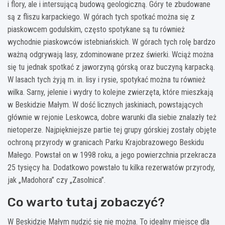
i flory, ale i intersującą budową geologiczną. Góry te zbudowane
są z fliszu karpackiego. W górach tych spotkać można się z
piaskowcem godulskim, często spotykane są tu również
wychodnie piaskowców istebniańskich. W górach tych rolę bardzo
ważną odgrywają lasy, zdominowane przez świerki. Wciąż można
się tu jednak spotkać z jaworzyną górską oraz buczyną karpacką.
W lasach tych żyją m. in. lisy i rysie, spotykać można tu również
wilka. Sarny, jelenie i wydry to kolejne zwierzęta, które mieszkają
w Beskidzie Małym. W dość licznych jaskiniach, powstających
głównie w rejonie Leskowca, dobre warunki dla siebie znalazły też
nietoperze. Najpiękniejsze partie tej grupy górskiej zostały objęte
ochroną przyrody w granicach Parku Krajobrazowego Beskidu
Małego. Powstał on w 1998 roku, a jego powierzchnia przekracza
25 tysięcy ha. Dodatkowo powstało tu kilka rezerwatów przyrody,
jak „Madohora” czy „Zasolnica”.
Co warto tutaj zobaczyć?
W Beskidzie Małym nudzić się nie można. To idealny miejsce dla