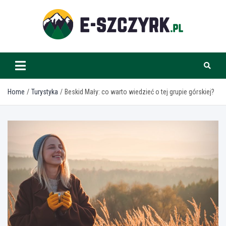
Skip
to
content
e-szczyrk.pl
Home
Turystyka
Beskid Mały: co warto wiedzieć o tej grupie górskiej?