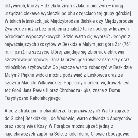
aktywnych, którzy – dzięki licznym szlakom pieszym – mogą
urządzać ciekawe wycieczki po obu częściach tej grupy górskiej.
W takich letniskach, jak Międzybrodzie Bialskie czy Międzybrodzie
Żywieckie można bez problemu znaleźć tanie noclegi w licznych
ośrodkach wypoczynkowych. Gdzie warto się wybrać? Jednym z
najważniejszych szczytów w Beskidzie Małym jest góra Żar (761
m. n. p.m.), na szczycie której znajduje się zbiornik elektrowni
szczytowo-pompowej. Góra ta przyciąga również narciarzy oraz
miłośników szybowców. Co jeszcze warto zobaczyć w Beskidzie
Małym? Piękne widoki można podziwiać z Leskowca oraz ze
szczytu Magurki Wilkowickiej. Popularnym celem wędrówek jest
też Groń Jana Pawła II oraz Chrobacza Łąka, znana z Domu
Turystyczno-Rekolekcyjnego.
A co z atrakcjami o charakterze krajoznawczym? Warto zajrzeć
do Suchej Beskidzkiej i do Wadowic, warto odwiedzić Andrychów
oraz sporą wieś Kozy. W Porąbce można ujrzeć jedną z
najciekawszych zapór na Sole, z kolei dumą Gilowic i Łodygowic