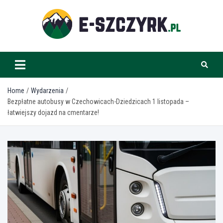
Skip
to
content
e-szczyrk.pl
Home
Wydarzenia
Bezpłatne autobusy w Czechowicach-Dziedzicach 1 listopada –
łatwiejszy dojazd na cmentarze!