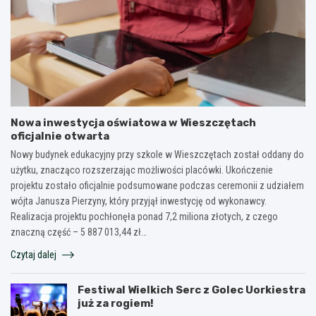
Nowa inwestycja oświatowa w Wieszczętach
oficjalnie otwarta
Nowy budynek edukacyjny przy szkole w Wieszczętach został oddany do
użytku, znacząco rozszerzając możliwości placówki. Ukończenie
projektu zostało oficjalnie podsumowane podczas ceremonii z udziałem
wójta Janusza Pierzyny, który przyjął inwestycję od wykonawcy.
Realizacja projektu pochłonęła ponad 7,2 miliona złotych, z czego
znaczną część – 5 887 013,44 zł…
Czytaj dalej
Festiwal Wielkich Serc z Golec Uorkiestra
już za rogiem!