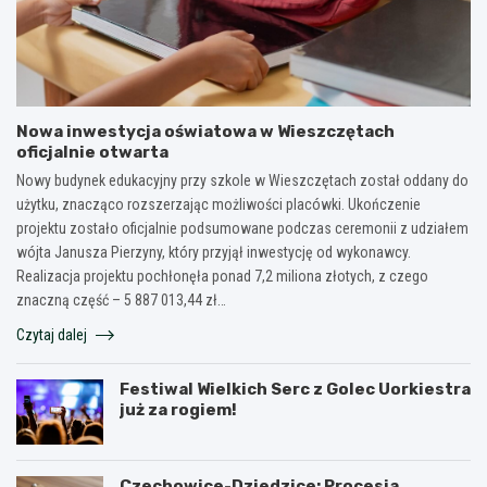
Nowa inwestycja oświatowa w Wieszczętach
oficjalnie otwarta
Nowy budynek edukacyjny przy szkole w Wieszczętach został oddany do
użytku, znacząco rozszerzając możliwości placówki. Ukończenie
projektu zostało oficjalnie podsumowane podczas ceremonii z udziałem
wójta Janusza Pierzyny, który przyjął inwestycję od wykonawcy.
Realizacja projektu pochłonęła ponad 7,2 miliona złotych, z czego
znaczną część – 5 887 013,44 zł…
Czytaj dalej
Festiwal Wielkich Serc z Golec Uorkiestra
już za rogiem!
Czechowice-Dziedzice: Procesja