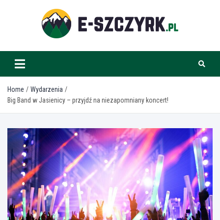
Skip
to
content
e-szczyrk.pl
Home
Wydarzenia
Big Band w Jasienicy – przyjdź na niezapomniany koncert!