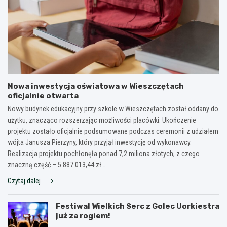
Nowa inwestycja oświatowa w Wieszczętach
oficjalnie otwarta
Nowy budynek edukacyjny przy szkole w Wieszczętach został oddany do
użytku, znacząco rozszerzając możliwości placówki. Ukończenie
projektu zostało oficjalnie podsumowane podczas ceremonii z udziałem
wójta Janusza Pierzyny, który przyjął inwestycję od wykonawcy.
Realizacja projektu pochłonęła ponad 7,2 miliona złotych, z czego
znaczną część – 5 887 013,44 zł…
Czytaj dalej
Festiwal Wielkich Serc z Golec Uorkiestra
już za rogiem!