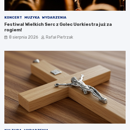
KONCERT
MUZYKA
WYDARZENIA
Festiwal Wielkich Serc z Golec Uorkiestra już za
rogiem!
8 sierpnia 2026
Rafał Pietrzak