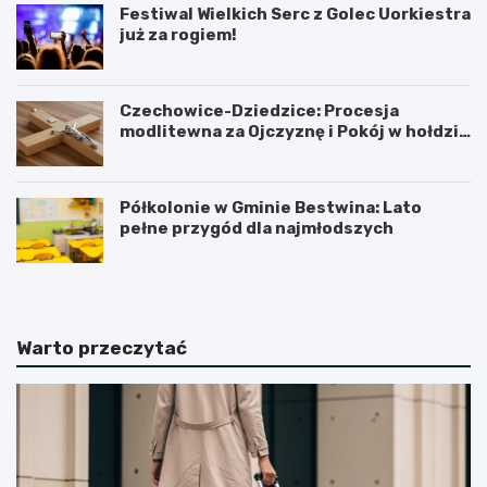
Festiwal Wielkich Serc z Golec Uorkiestra
już za rogiem!
Czechowice-Dziedzice: Procesja
modlitewna za Ojczyznę i Pokój w hołdzie
historii
Półkolonie w Gminie Bestwina: Lato
pełne przygód dla najmłodszych
Warto przeczytać