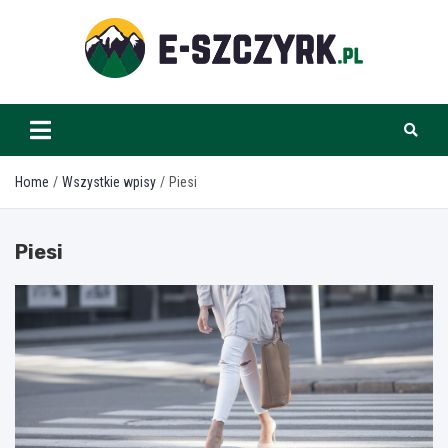
Skip
to
content
e-szczyrk.pl
Home
Wszystkie wpisy
Piesi
Piesi