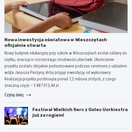
Nowa inwestycja oświatowa w Wieszczętach
oficjalnie otwarta
Nowy budynek edukacyjny przy szkole w Wieszczętach został oddany do
użytku, znacząco rozszerzając możliwości placówki. Ukończenie
projektu zostało oficjalnie podsumowane podczas ceremonii z udziałem
wójta Janusza Pierzyny, który przyjął inwestycję od wykonawcy.
Realizacja projektu pochłonęła ponad 7,2 miliona złotych, z czego
znaczną część – 5 887 013,44 zł…
Czytaj dalej
Festiwal Wielkich Serc z Golec Uorkiestra
już za rogiem!