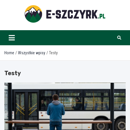
Skip
to
content
e-szczyrk.pl
Home
Wszystkie wpisy
Testy
Testy