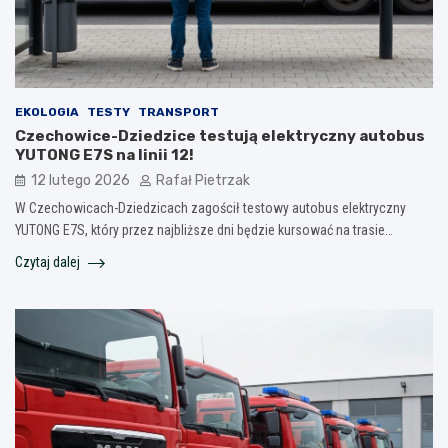
EKOLOGIA
TESTY
TRANSPORT
Czechowice-Dziedzice testują elektryczny autobus
YUTONG E7S na linii 12!
12 lutego 2026
Rafał Pietrzak
W Czechowicach-Dziedzicach zagościł testowy autobus elektryczny
YUTONG E7S, który przez najbliższe dni będzie kursować na trasie…
Czytaj dalej