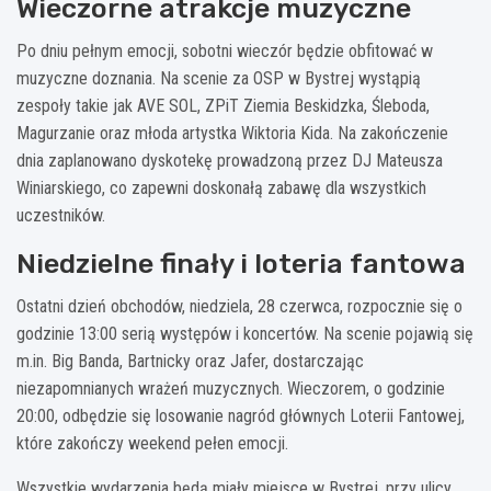
Wieczorne atrakcje muzyczne
Po dniu pełnym emocji, sobotni wieczór będzie obfitować w
muzyczne doznania. Na scenie za OSP w Bystrej wystąpią
zespoły takie jak AVE SOL, ZPiT Ziemia Beskidzka, Śleboda,
Magurzanie oraz młoda artystka Wiktoria Kida. Na zakończenie
dnia zaplanowano dyskotekę prowadzoną przez DJ Mateusza
Winiarskiego, co zapewni doskonałą zabawę dla wszystkich
uczestników.
Niedzielne finały i loteria fantowa
Ostatni dzień obchodów, niedziela, 28 czerwca, rozpocznie się o
godzinie 13:00 serią występów i koncertów. Na scenie pojawią się
m.in. Big Banda, Bartnicky oraz Jafer, dostarczając
niezapomnianych wrażeń muzycznych. Wieczorem, o godzinie
20:00, odbędzie się losowanie nagród głównych Loterii Fantowej,
które zakończy weekend pełen emocji.
Wszystkie wydarzenia będą miały miejsce w Bystrej, przy ulicy