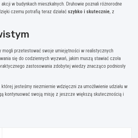
s akcji w budynkach mieszkalnych. Druhowie poznali różnorodne
dzięki czemu potrafią teraz działać
szybko i skutecznie
, z
wistym
cy mogli przetestować swoje umiejętności w realistycznych
owania się do codziennych wyzwań, jakim muszą stawiać czoła
ć praktycznego zastosowania zdobytej wiedzy znacząco podniosły
 której jesteśmy niezmiernie wdzięczni za umożliwienie udziału w
ogą kontynuować swoją misję z jeszcze większą skutecznością i