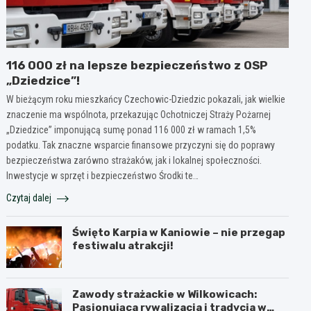
116 000 zł na lepsze bezpieczeństwo z OSP
„Dziedzice”!
W bieżącym roku mieszkańcy Czechowic-Dziedzic pokazali, jak wielkie
znaczenie ma wspólnota, przekazując Ochotniczej Straży Pożarnej
„Dziedzice” imponującą sumę ponad 116 000 zł w ramach 1,5%
podatku. Tak znaczne wsparcie finansowe przyczyni się do poprawy
bezpieczeństwa zarówno strażaków, jak i lokalnej społeczności.
Inwestycje w sprzęt i bezpieczeństwo Środki te…
Czytaj dalej
Święto Karpia w Kaniowie – nie przegap
festiwalu atrakcji!
Zawody strażackie w Wilkowicach:
Pasjonująca rywalizacja i tradycja w