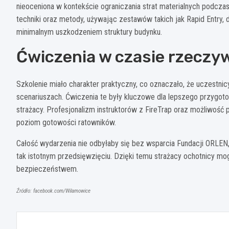
nieoceniona w kontekście ograniczania strat materialnych podcza
techniki oraz metody, używając zestawów takich jak Rapid Entry, 
minimalnym uszkodzeniem struktury budynku.
Ćwiczenia w czasie rzeczy
Szkolenie miało charakter praktyczny, co oznaczało, że uczestni
scenariuszach. Ćwiczenia te były kluczowe dla lepszego przygot
strażacy. Profesjonalizm instruktorów z FireTrap oraz możliwoś
poziom gotowości ratowników.
Całość wydarzenia nie odbyłaby się bez wsparcia Fundacji ORLEN,
tak istotnym przedsięwzięciu. Dzięki temu strażacy ochotnicy m
bezpieczeństwem.
Źródło: facebook.com/Wilamowice
Nawigacja