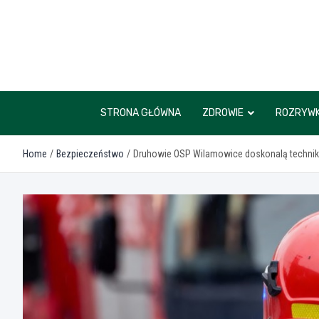
Skip
to
content
STRONA GŁÓWNA
ZDROWIE
ROZRYW
Home
Bezpieczeństwo
Druhowie OSP Wilamowice doskonalą techniki