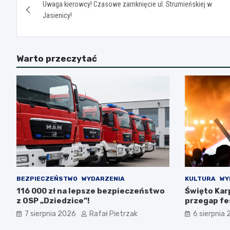
Uwaga kierowcy! Czasowe zamknięcie ul. Strumieńskiej w
wpisu
Jasienicy!
Warto przeczytać
BEZPIECZEŃSTWO
WYDARZENIA
KULTURA
WY
116 000 zł na lepsze bezpieczeństwo
Święto Karp
z OSP „Dziedzice”!
przegap fes
7 sierpnia 2026
Rafał Pietrzak
6 sierpnia