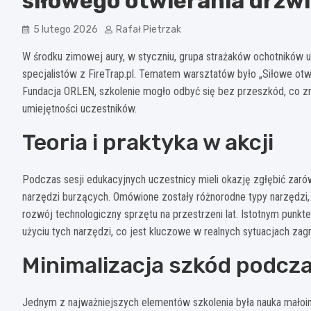
siłowego otwierania drzwi
5 lutego 2026
Rafał Pietrzak
W środku zimowej aury, w styczniu, grupa strażaków ochotników
specjalistów z FireTrap.pl. Tematem warsztatów było „Siłowe otw
Fundacja ORLEN, szkolenie mogło odbyć się bez przeszkód, co z
umiejętności uczestników.
Teoria i praktyka w akcji
Podczas sesji edukacyjnych uczestnicy mieli okazję zgłębić zar
narzędzi burzących. Omówione zostały różnorodne typy narzędzi,
rozwój technologiczny sprzętu na przestrzeni lat. Istotnym punk
użyciu tych narzędzi, co jest kluczowe w realnych sytuacjach zagr
Minimalizacja szkód podcza
Jednym z najważniejszych elementów szkolenia była nauka małoinw