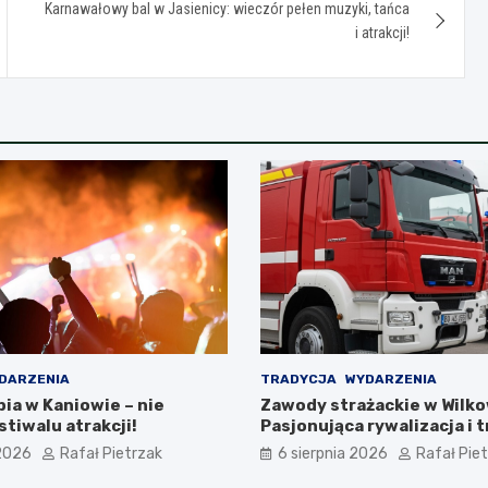
Karnawałowy bal w Jasienicy: wieczór pełen muzyki, tańca
i atrakcji!
DARZENIA
TRADYCJA
WYDARZENIA
ia w Kaniowie – nie
Zawody strażackie w Wilko
tiwalu atrakcji!
Pasjonująca rywalizacja i 
akcji
 2026
Rafał Pietrzak
6 sierpnia 2026
Rafał Pie