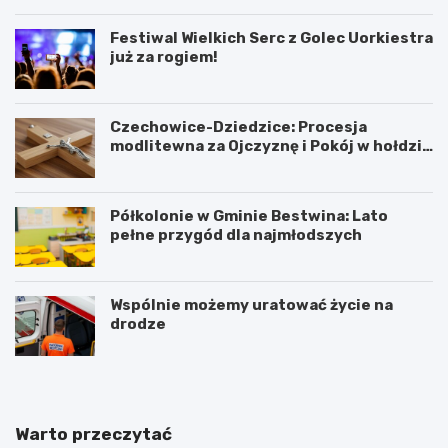
Festiwal Wielkich Serc z Golec Uorkiestra
już za rogiem!
Czechowice-Dziedzice: Procesja
modlitewna za Ojczyznę i Pokój w hołdzie
historii
Półkolonie w Gminie Bestwina: Lato
pełne przygód dla najmłodszych
Wspólnie możemy uratować życie na
drodze
Warto przeczytać