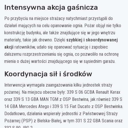
Intensywna akcja gaśnicza
Po przybyciu na miejsce strażacy natychmiast przystąpili do
działań mających na celu opanowanie ognia. Pożar objął nie tylko
konstrukcję budynku, ale także znajdujące się w jego wnętrzu
materiały, takie jak drewno. Dzięki
szybkiej i skoordynowanej
akcji
ratowników, udało się opanować sytuację i zapobiec
dalszemu rozprzestrzenianiu się ognia, co pozwoliło na ochronę
mienia o dużej wartości znajdującego się w sąsiednim garażu.
Koordynacja sił i środków
Interwencja wymagała zaangażowania kilku jednostek straży
pożarnej. Na miejscu obecne były: 339 S 06 GCBA Renault Kerax
oraz 339 S 13 GBA MAN TGM z OSP Bestwina, jak również 339 S
14 GBA Mercedes Atego i 339 S 15 Fiat Ducato z OSP Bestwinka.
Dodatkowo, działania wspierały jednostki z Państwowej Straży
Pożarnej (PSP) z Bielska-Białej, w tym 331 S 22 GBA Scania oraz
332 S 90 JRG 2.