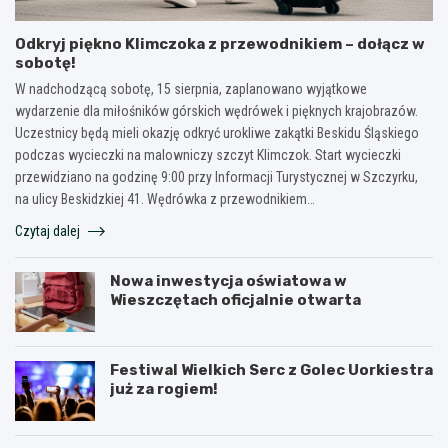
Odkryj piękno Klimczoka z przewodnikiem – dołącz w
sobotę!
W nadchodzącą sobotę, 15 sierpnia, zaplanowano wyjątkowe
wydarzenie dla miłośników górskich wędrówek i pięknych krajobrazów.
Uczestnicy będą mieli okazję odkryć urokliwe zakątki Beskidu Śląskiego
podczas wycieczki na malowniczy szczyt Klimczok. Start wycieczki
przewidziano na godzinę 9:00 przy Informacji Turystycznej w Szczyrku,
na ulicy Beskidzkiej 41. Wędrówka z przewodnikiem…
Czytaj dalej
Nowa inwestycja oświatowa w
Wieszczętach oficjalnie otwarta
Festiwal Wielkich Serc z Golec Uorkiestra
już za rogiem!