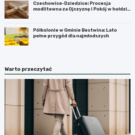
Czechowice-Dziedzice: Procesja
modlitewna za Ojczyznę i Pokój w hołdzie
historii
Półkolonie w Gminie Bestwina: Lato
pełne przygód dla najmłodszych
Warto przeczytać