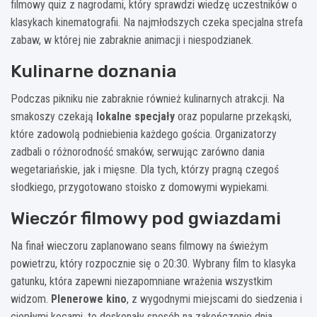
filmowy quiz z nagrodami, który sprawdzi wiedzę uczestników o
klasykach kinematografii. Na najmłodszych czeka specjalna strefa
zabaw, w której nie zabraknie animacji i niespodzianek.
Kulinarne doznania
Podczas pikniku nie zabraknie również kulinarnych atrakcji. Na
smakoszy czekają
lokalne specjały
oraz popularne przekąski,
które zadowolą podniebienia każdego gościa. Organizatorzy
zadbali o różnorodność smaków, serwując zarówno dania
wegetariańskie, jak i mięsne. Dla tych, którzy pragną czegoś
słodkiego, przygotowano stoisko z domowymi wypiekami.
Wieczór filmowy pod gwiazdami
Na finał wieczoru zaplanowano seans filmowy na świeżym
powietrzu, który rozpocznie się o 20:30. Wybrany film to klasyka
gatunku, która zapewni niezapomniane wrażenia wszystkim
widzom.
Plenerowe kino
, z wygodnymi miejscami do siedzenia i
ciepłymi kocami, to doskonały sposób na zakończenie dnia