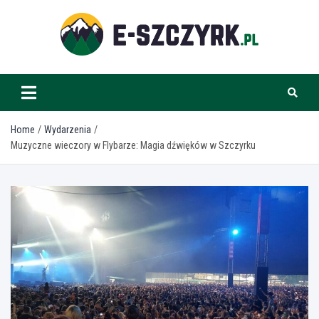
Skip
to
content
e-szczyrk.pl
Home
Wydarzenia
Muzyczne wieczory w Flybarze: Magia dźwięków w Szczyrku