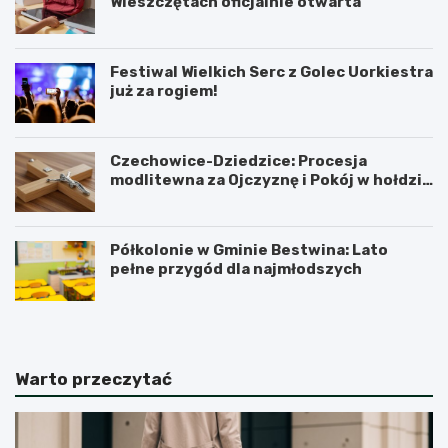
Wieszczętach oficjalnie otwarta
Festiwal Wielkich Serc z Golec Uorkiestra
już za rogiem!
Czechowice-Dziedzice: Procesja
modlitewna za Ojczyznę i Pokój w hołdzie
historii
Półkolonie w Gminie Bestwina: Lato
pełne przygód dla najmłodszych
Warto przeczytać