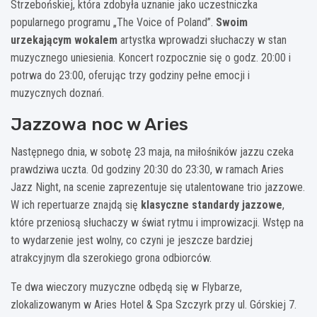
Strzebońskiej, która zdobyła uznanie jako uczestniczka
popularnego programu „The Voice of Poland”.
Swoim
urzekającym wokalem
artystka wprowadzi słuchaczy w stan
muzycznego uniesienia. Koncert rozpocznie się o godz. 20:00 i
potrwa do 23:00, oferując trzy godziny pełne emocji i
muzycznych doznań.
Jazzowa noc w Aries
Następnego dnia, w sobotę 23 maja, na miłośników jazzu czeka
prawdziwa uczta. Od godziny 20:30 do 23:30, w ramach Aries
Jazz Night, na scenie zaprezentuje się utalentowane trio jazzowe.
W ich repertuarze znajdą się
klasyczne standardy jazzowe
,
które przeniosą słuchaczy w świat rytmu i improwizacji. Wstęp na
to wydarzenie jest wolny, co czyni je jeszcze bardziej
atrakcyjnym dla szerokiego grona odbiorców.
Te dwa wieczory muzyczne odbędą się w Flybarze,
zlokalizowanym w Aries Hotel & Spa Szczyrk przy ul. Górskiej 7.