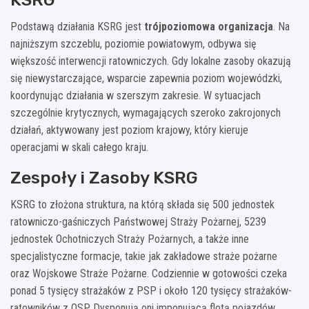
Podstawą działania KSRG jest
trójpoziomowa organizacja
. Na
najniższym szczeblu, poziomie powiatowym, odbywa się
większość interwencji ratowniczych. Gdy lokalne zasoby okazują
się niewystarczające, wsparcie zapewnia poziom wojewódzki,
koordynując działania w szerszym zakresie. W sytuacjach
szczególnie krytycznych, wymagających szeroko zakrojonych
działań, aktywowany jest poziom krajowy, który kieruje
operacjami w skali całego kraju.
Zespoły i Zasoby KSRG
KSRG to złożona struktura, na którą składa się 500 jednostek
ratowniczo-gaśniczych Państwowej Straży Pożarnej, 5239
jednostek Ochotniczych Straży Pożarnych, a także inne
specjalistyczne formacje, takie jak zakładowe straże pożarne
oraz Wojskowe Straże Pożarne. Codziennie w gotowości czeka
ponad 5 tysięcy strażaków z PSP i około 120 tysięcy strażaków-
ratowników z OSP. Dysponują oni imponującą flotą pojazdów,