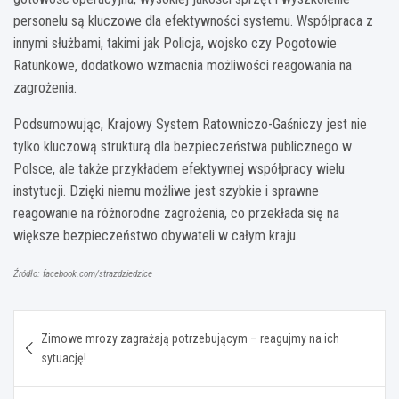
personelu są kluczowe dla efektywności systemu. Współpraca z
innymi służbami, takimi jak Policja, wojsko czy Pogotowie
Ratunkowe, dodatkowo wzmacnia możliwości reagowania na
zagrożenia.
Podsumowując, Krajowy System Ratowniczo-Gaśniczy jest nie
tylko kluczową strukturą dla bezpieczeństwa publicznego w
Polsce, ale także przykładem efektywnej współpracy wielu
instytucji. Dzięki niemu możliwe jest szybkie i sprawne
reagowanie na różnorodne zagrożenia, co przekłada się na
większe bezpieczeństwo obywateli w całym kraju.
Źródło: facebook.com/strazdziedzice
Nawigacja
Zimowe mrozy zagrażają potrzebującym – reagujmy na ich
wpisu
sytuację!