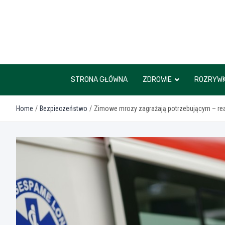
Skip
to
content
STRONA GŁÓWNA
ZDROWIE
ROZRYW
Home
Bezpieczeństwo
Zimowe mrozy zagrażają potrzebującym – rea