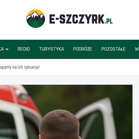
e-szczyrk.pl
KA
REGIO
TURYSTYKA
PODRÓŻE
POZOSTAŁE
W
gujmy na ich sytuację!