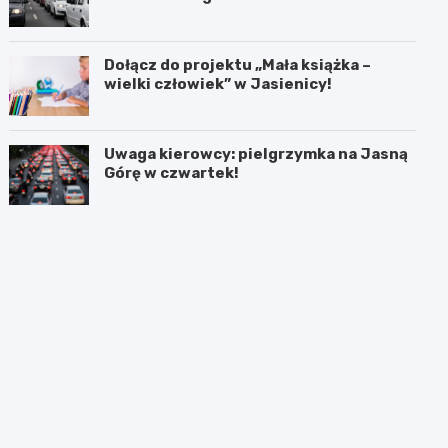
Dołącz do projektu „Mała książka –
wielki człowiek” w Jasienicy!
Uwaga kierowcy: pielgrzymka na Jasną
Górę w czwartek!