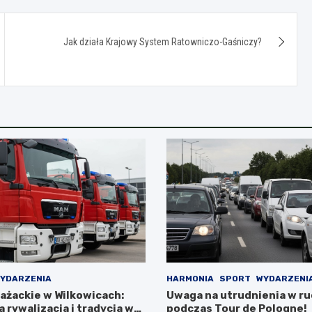
Jak działa Krajowy System Ratowniczo-Gaśniczy?
YDARZENIA
HARMONIA
SPORT
WYDARZENI
ażackie w Wilkowicach:
Uwaga na utrudnienia w r
 rywalizacja i tradycja w
podczas Tour de Pologne!