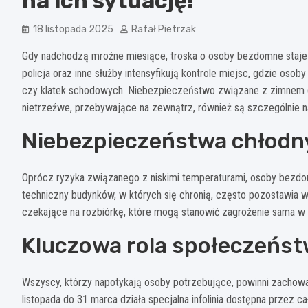
na ich sytuację!
18 listopada 2025
Rafał Pietrzak
Gdy nadchodzą mroźne miesiące, troska o osoby bezdomne staje si
policja oraz inne służby intensyfikują kontrole miejsc, gdzie oso
czy klatek schodowych. Niebezpieczeństwo związane z zimnem d
nietrzeźwe, przebywające na zewnątrz, również są szczególnie n
Niebezpieczeństwa chłodn
Oprócz ryzyka związanego z niskimi temperaturami, osoby bezdom
techniczny budynków, w których się chronią, często pozostawia w
czekające na rozbiórkę, które mogą stanowić zagrożenie sama w 
Kluczowa rola społeczeńs
Wszyscy, którzy napotykają osoby potrzebujące, powinni zachować
listopada do 31 marca działa specjalna infolinia dostępna przez