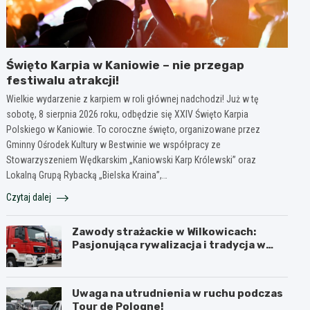
Święto Karpia w Kaniowie – nie przegap
festiwalu atrakcji!
Wielkie wydarzenie z karpiem w roli głównej nadchodzi! Już w tę
sobotę, 8 sierpnia 2026 roku, odbędzie się XXIV Święto Karpia
Polskiego w Kaniowie. To coroczne święto, organizowane przez
Gminny Ośrodek Kultury w Bestwinie we współpracy ze
Stowarzyszeniem Wędkarskim „Kaniowski Karp Królewski” oraz
Lokalną Grupą Rybacką „Bielska Kraina”,…
Czytaj dalej
Zawody strażackie w Wilkowicach:
Pasjonująca rywalizacja i tradycja w
akcji
Uwaga na utrudnienia w ruchu podczas
Tour de Pologne!