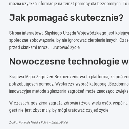
można uzyskać informacje na temat pomocy dla bezdomnych. To 
Jak pomagać skutecznie?
Strona internetowa Śląskiego Urzędu Wojewódzkiego jest kolejn
społeczne zobowiązanie, by nie ignorować cierpienia innych. Cz
przed skutkami mrozu i uratować życie.
Nowoczesne technologie w
Krajowa Mapa Zagrożeń Bezpieczeństwa to platforma, za pośre
potrzebujących pomocy. Wystarczy wybrać kategorię „Bezdomnoś
innowacyjna metoda zgłaszania zagrożeń może znacząco zwięks
W czasach, gdy zima zagraża zdrowiu i życiu wielu osób, wspólna
gest nie jest zbyt mały, by mógł uratować czyjeś życie.
Źródło: Komenda Miejska Policji w Bielsku-Białej