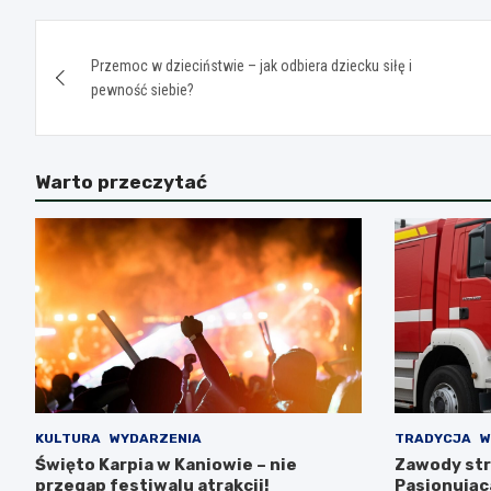
Nawigacja
Przemoc w dzieciństwie – jak odbiera dziecku siłę i
wpisu
pewność siebie?
Warto przeczytać
KULTURA
WYDARZENIA
TRADYCJA
W
Święto Karpia w Kaniowie – nie
Zawody str
przegap festiwalu atrakcji!
Pasjonująca