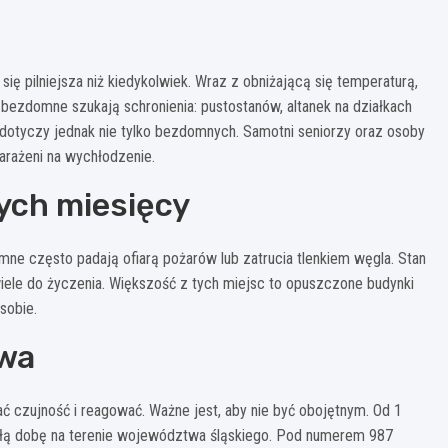
ę pilniejsza niż kiedykolwiek. Wraz z obniżającą się temperaturą,
by bezdomne szukają schronienia: pustostanów, altanek na działkach
otyczy jednak nie tylko bezdomnych. Samotni seniorzy oraz osoby
arażeni na wychłodzenie.
ych miesięcy
ne często padają ofiarą pożarów lub zatrucia tlenkiem węgla. Stan
iele do życzenia. Większość z tych miejsc to opuszczone budynki
sobie.
twa
 czujność i reagować. Ważne jest, aby nie być obojętnym. Od 1
 całą dobę na terenie województwa śląskiego. Pod numerem 987