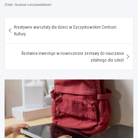
Źródło: facebook.com/powiatbielsko
Nawigacja
Kreatywne warsztaty dla dzieci w Szczyrkowskim Centrum
wpisu
Kultury
Bestwina inwestuje w nowoczesne zestawy do nauczania
zdalnego dla szkół