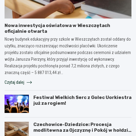
Nowa inwestycja oświatowa w Wieszczętach
oficjalnie otwarta
Nowy budynek edukacyjny przy szkole w Wieszczętach został oddany do
użytku, znacząco rozszerzając możliwości placówki. Ukończenie
projektu zostało oficjalnie podsumowane podczas ceremonii z udziałem
wójta Janusza Pierzyny, który przyjął inwestycję od wykonawcy.
Realizacja projektu pochłonęła ponad 7,2 miliona złotych, z czego
znaczną część – 5 887 013,44 zł…
Czytaj dalej
Festiwal Wielkich Serc z Golec Uorkiestra
już za rogiem!
Czechowice-Dziedzice: Procesja
modlitewna za Ojczyznę i Pokój w hołdzie
historii