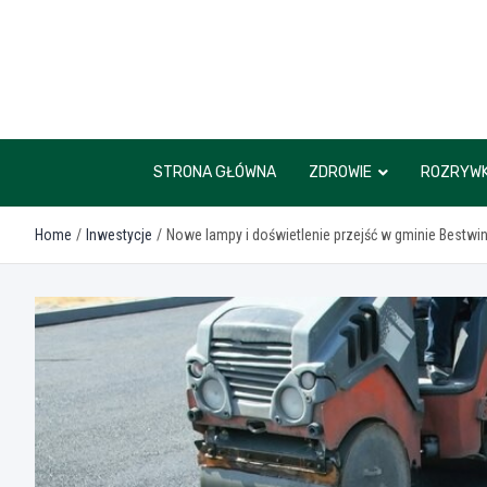
Skip
to
content
STRONA GŁÓWNA
ZDROWIE
ROZRYW
Home
Inwestycje
Nowe lampy i doświetlenie przejść w gminie Bestw