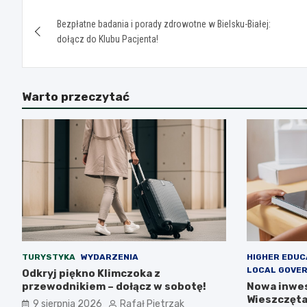
Nawigacja
Bezpłatne badania i porady zdrowotne w Bielsku-Białej:
wpisu
dołącz do Klubu Pacjenta!
Warto przeczytać
TURYSTYKA
WYDARZENIA
HIGHER EDUC
LOCAL GOVE
Odkryj piękno Klimczoka z
przewodnikiem – dołącz w sobotę!
Nowa inwes
Wieszczęta
9 sierpnia 2026
Rafał Pietrzak