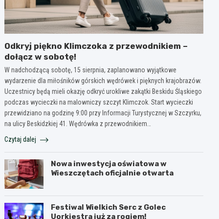
Odkryj piękno Klimczoka z przewodnikiem –
dołącz w sobotę!
W nadchodzącą sobotę, 15 sierpnia, zaplanowano wyjątkowe
wydarzenie dla miłośników górskich wędrówek i pięknych krajobrazów.
Uczestnicy będą mieli okazję odkryć urokliwe zakątki Beskidu Śląskiego
podczas wycieczki na malowniczy szczyt Klimczok. Start wycieczki
przewidziano na godzinę 9:00 przy Informacji Turystycznej w Szczyrku,
na ulicy Beskidzkiej 41. Wędrówka z przewodnikiem…
Czytaj dalej
Nowa inwestycja oświatowa w
Wieszczętach oficjalnie otwarta
Festiwal Wielkich Serc z Golec
Uorkiestra już za rogiem!