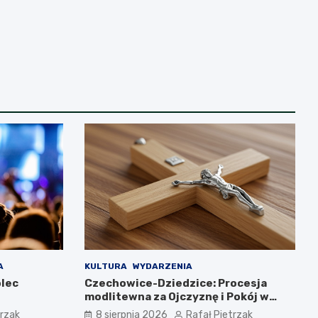
A
KULTURA
WYDARZENIA
olec
Czechowice-Dziedzice: Procesja
modlitewna za Ojczyznę i Pokój w
hołdzie historii
trzak
8 sierpnia 2026
Rafał Pietrzak