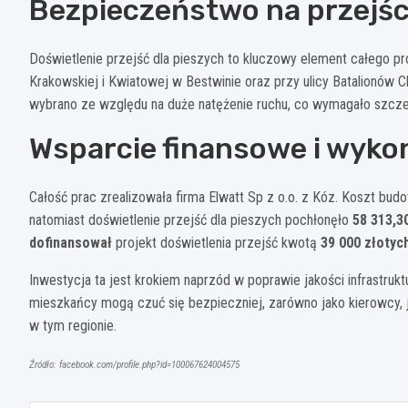
Bezpieczeństwo na przejśc
Doświetlenie przejść dla pieszych to kluczowy element całego p
Krakowskiej i Kwiatowej w Bestwinie oraz przy ulicy Batalionów C
wybrano ze względu na duże natężenie ruchu, co wymagało szcze
Wsparcie finansowe i wyko
Całość prac zrealizowała firma Elwatt Sp z o.o. z Kóz. Koszt bud
natomiast doświetlenie przejść dla pieszych pochłonęło
58 313,3
dofinansował
projekt doświetlenia przejść kwotą
39 000 złotyc
Inwestycja ta jest krokiem naprzód w poprawie jakości infrastruk
mieszkańcy mogą czuć się bezpieczniej, zarówno jako kierowcy, ja
w tym regionie.
Źródło: facebook.com/profile.php?id=100067624004575