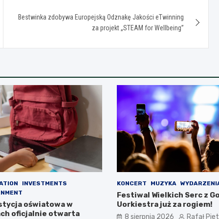
Bestwinka zdobywa Europejską Odznakę Jakości eTwinning
za projekt „STEAM for Wellbeing”
ATION
INVESTMENTS
KONCERT
MUZYKA
WYDARZENI
RNMENT
Festiwal Wielkich Serc z G
tycja oświatowa w
Uorkiestra już za rogiem!
ch oficjalnie otwarta
8 sierpnia 2026
Rafał Pie