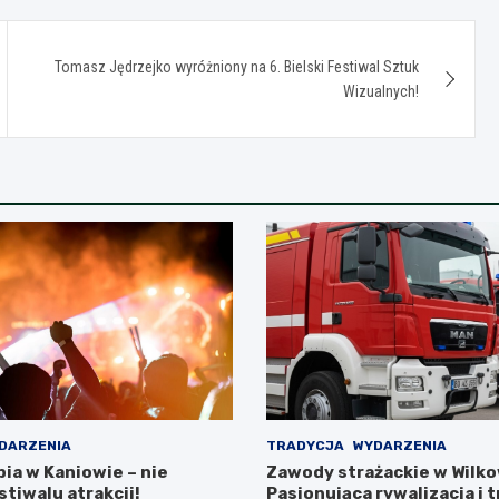
Tomasz Jędrzejko wyróżniony na 6. Bielski Festiwal Sztuk
Wizualnych!
DARZENIA
TRADYCJA
WYDARZENIA
ia w Kaniowie – nie
Zawody strażackie w Wilko
tiwalu atrakcji!
Pasjonująca rywalizacja i 