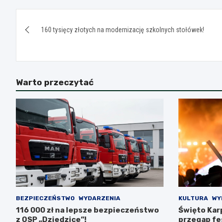
Nawigacja
160 tysięcy złotych na modernizację szkolnych stołówek!
wpisu
Warto przeczytać
BEZPIECZEŃSTWO
WYDARZENIA
KULTURA
WY
116 000 zł na lepsze bezpieczeństwo
Święto Karp
z OSP „Dziedzice”!
przegap fes