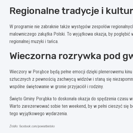
Regionalne tradycje i kultu
W programie nie zabraknie także występów zespołów regionalnych
malowniczego zakątka Polski. To wyjątkowa okazja, by pogłębić wied
regionalnej muzyki i tańca.
Wieczorna rozrywka pod g
Wieczory w Porąbce będą pełne emocji dzięki plenerowemu kinu 
sztucznych z pewnością zachwycą widzów i staną się niezapomn
wspólne świętowanie w gronie przyjaciół i rodziny.
Święto Gminy Porąbka to doskonała okazja do spędzenia czasu w m
Warto zarezerwować sobie ten weekend, by w pełni cieszyć się bo
tego wyjątkowego wydarzenia.
Źródło: facebook.com/powiatbielsko