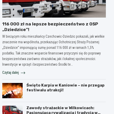
116 000 zł na lepsze bezpieczeństwo z OSP
„Dziedzice”!
W bieżącym roku mieszkańcy Czechowic-Dziedzic pokazali, jak wielkie
znaczenie ma wspólnota, przekazując Ochotniczej Straży Pożarnej
„Dziedzice” imponującą sumę ponad 116 000 zł w ramach 1,5%
podatku. Tak znaczne wsparcie finansowe przyczyni się do poprawy
bezpieczeństwa zarówno strażaków, jak i lokalnej społeczności.
Inwestycje w sprzęt i bezpieczeństwo Środki te…
Czytaj dalej
Święto Karpia w Kaniowie – nie przegap
festiwalu atrakcji!
Zawody strażackie w Wilkowicach:
Pasjonująca rywalizacja i tradycja w