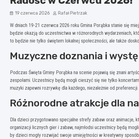
Radość w Czerwcu 2026!
19 czerwca 2026
Rafał Pietrzak
W dniach 19-21 czerwca 2026 roku Gmina Porąbka stanie się mi
będzie okazją do uczestnictwa w różnorodnych wydarzeniach, któ
to będzie nie tylko świętem lokalnej społeczności, ale także dosk
Muzyczne doznania i wystę
Podczas Święta Gminy Porąbka na scenie pojawią się znani artyś
zespołami. Uczestnicy będą mogli cieszyć się nie tylko koncertam
muzyki zapewni rozrywkę dla każdego, niezależnie od preferencji.
Różnorodne atrakcje dla n
Dla dzieci przygotowano specjalne strefy zabaw oraz animacje, k
organizacji licznych gier i zabaw, najmłodsi uczestnicy będą mog
by dzieci mogły rozwijać swoje umiejętności w kreatywny sposób