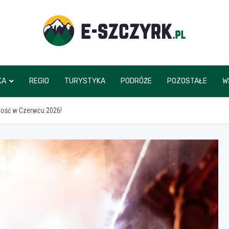
e-szczyrk.pl
KA
REGIO
TURYSTYKA
PODRÓŻE
POZOSTAŁE
W
dość w Czerwcu 2026!