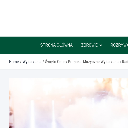
Skip
to
content
STRONA GŁÓWNA
ZDROWIE
ROZRYW
Home
Wydarzenia
Święto Gminy Porąbka: Muzyczne Wydarzenia i Ra