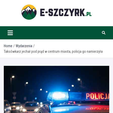
Skip
to
content
e-szczyrk.pl
Home
Wydarzenia
Taksówkarz jechał pod prąd w centrum miasta, policja go namierzyła