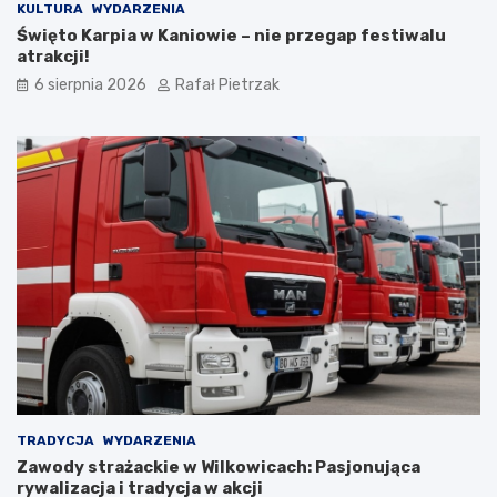
KULTURA
WYDARZENIA
Święto Karpia w Kaniowie – nie przegap festiwalu
atrakcji!
6 sierpnia 2026
Rafał Pietrzak
TRADYCJA
WYDARZENIA
Zawody strażackie w Wilkowicach: Pasjonująca
rywalizacja i tradycja w akcji