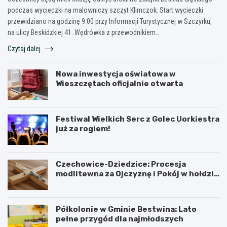
podczas wycieczki na malowniczy szczyt Klimczok. Start wycieczki
przewidziano na godzinę 9:00 przy Informacji Turystycznej w Szczyrku,
na ulicy Beskidzkiej 41. Wędrówka z przewodnikiem…
Czytaj dalej
Nowa inwestycja oświatowa w
Wieszczętach oficjalnie otwarta
Festiwal Wielkich Serc z Golec Uorkiestra
już za rogiem!
Czechowice-Dziedzice: Procesja
modlitewna za Ojczyznę i Pokój w hołdzie
historii
Półkolonie w Gminie Bestwina: Lato
pełne przygód dla najmłodszych