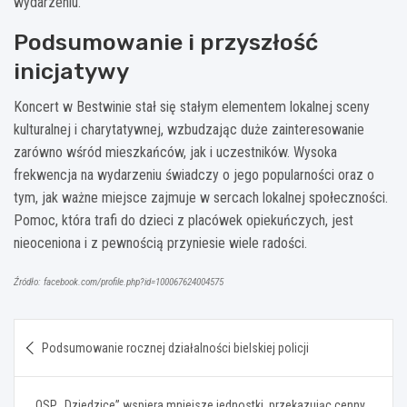
wydarzeniu.
Podsumowanie i przyszłość
inicjatywy
Koncert w Bestwinie stał się stałym elementem lokalnej sceny
kulturalnej i charytatywnej, wzbudzając duże zainteresowanie
zarówno wśród mieszkańców, jak i uczestników. Wysoka
frekwencja na wydarzeniu świadczy o jego popularności oraz o
tym, jak ważne miejsce zajmuje w sercach lokalnej społeczności.
Pomoc, która trafi do dzieci z placówek opiekuńczych, jest
nieoceniona i z pewnością przyniesie wiele radości.
Źródło: facebook.com/profile.php?id=100067624004575
Nawigacja
Podsumowanie rocznej działalności bielskiej policji
wpisu
OSP „Dziedzice” wspiera mniejsze jednostki, przekazując cenny