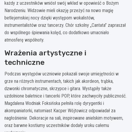
każdy z uczestników wniósł swój wkład w opowieść o Bożym
Narodzeniu. Widzowie mieli okazję przeżyć na nowo magię
betlejemskiej nocy dzięki występom wokalistów,
instrumentalistów oraz tancerzy. Chór szkolny „Cantata” zapraszał
do wspólnego śpiewania kolęd, co dodatkowo umacniało
atmosferę wspólnoty.
Wrażenia artystyczne i
techniczne
Podczas występów uczniowie pokazali swoje umiejętności w
grze na różnych instrumentach, takich jak akordeon, trąbka,
dzwonki chromatyczne, skrzypce i gitara. Wystąpiły także
uzdolnione baletnice i tancerki POP, które zachwyciły publiczność.
Magdalena Wodniak Foksińska pełniła rolę dyrygentki i
akompaniatorki, natomiast Kacper Wójtowicz odpowiadał za
nagłośnienie. Dekoracje na sali, inspirowane anielskim motywem,
oraz barwne kostiumy uczestników dodały uroku całemu