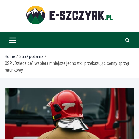
Skip
to
content
e-szczyrk.pl
Home
Straż pożarna
OSP „Dziedzice” wspiera mniejsze jednostki, przekazując cenny sprzęt
ratunkowy