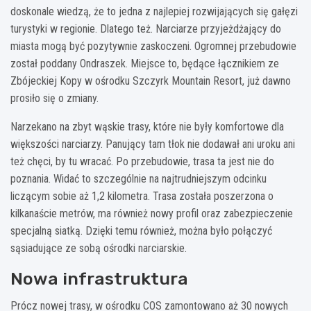
doskonale wiedzą, że to jedna z najlepiej rozwijających się gałęzi
turystyki w regionie. Dlatego też. Narciarze przyjeżdżający do
miasta mogą być pozytywnie zaskoczeni. Ogromnej przebudowie
został poddany Ondraszek. Miejsce to, będące łącznikiem ze
Zbójeckiej Kopy w ośrodku Szczyrk Mountain Resort, już dawno
prosiło się o zmiany.
Narzekano na zbyt wąskie trasy, które nie były komfortowe dla
większości narciarzy. Panujący tam tłok nie dodawał ani uroku ani
też chęci, by tu wracać. Po przebudowie, trasa ta jest nie do
poznania. Widać to szczególnie na najtrudniejszym odcinku
liczącym sobie aż 1,2 kilometra. Trasa została poszerzona o
kilkanaście metrów, ma również nowy profil oraz zabezpieczenie
specjalną siatką. Dzięki temu również, można było połączyć
sąsiadujące ze sobą ośrodki narciarskie.
Nowa infrastruktura
Prócz nowej trasy, w ośrodku COS zamontowano aż 30 nowych