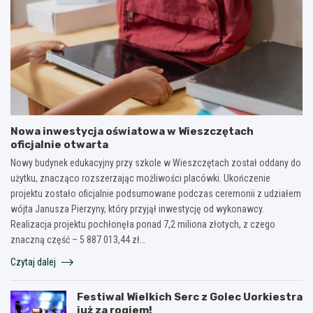
Nowa inwestycja oświatowa w Wieszczętach
oficjalnie otwarta
Nowy budynek edukacyjny przy szkole w Wieszczętach został oddany do
użytku, znacząco rozszerzając możliwości placówki. Ukończenie
projektu zostało oficjalnie podsumowane podczas ceremonii z udziałem
wójta Janusza Pierzyny, który przyjął inwestycję od wykonawcy.
Realizacja projektu pochłonęła ponad 7,2 miliona złotych, z czego
znaczną część – 5 887 013,44 zł…
Czytaj dalej
Festiwal Wielkich Serc z Golec Uorkiestra
już za rogiem!