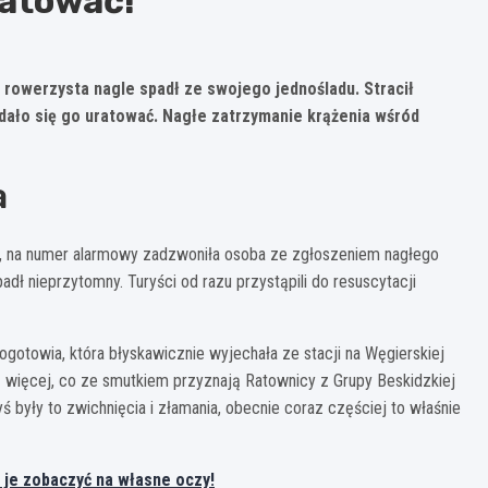
ratować!
ą rowerzysta nagle spadł ze swojego jednośladu. Stracił
dało się go uratować. Nagłe zatrzymanie krążenia wśród
a
ca, na numer alarmowy zadzwoniła osoba ze zgłoszeniem nagłego
dł nieprzytomny. Turyści od razu przystąpili do resuscytacji
ogotowia, która błyskawicznie wyjechała ze stacji na Węgierskiej
az więcej, co ze smutkiem przyznają Ratownicy z Grupy Beskidzkiej
 były to zwichnięcia i złamania, obecnie coraz częściej to właśnie
 je zobaczyć na własne oczy!