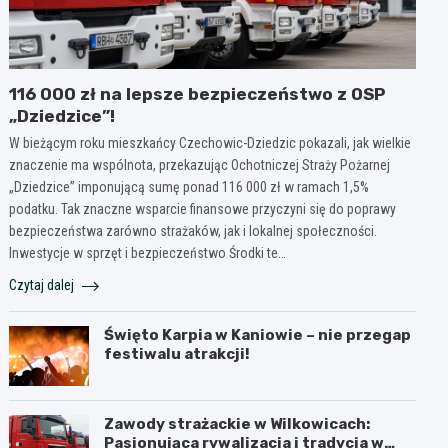
116 000 zł na lepsze bezpieczeństwo z OSP
„Dziedzice”!
W bieżącym roku mieszkańcy Czechowic-Dziedzic pokazali, jak wielkie
znaczenie ma wspólnota, przekazując Ochotniczej Straży Pożarnej
„Dziedzice” imponującą sumę ponad 116 000 zł w ramach 1,5%
podatku. Tak znaczne wsparcie finansowe przyczyni się do poprawy
bezpieczeństwa zarówno strażaków, jak i lokalnej społeczności.
Inwestycje w sprzęt i bezpieczeństwo Środki te…
Czytaj dalej
Święto Karpia w Kaniowie – nie przegap
festiwalu atrakcji!
Zawody strażackie w Wilkowicach:
Pasjonująca rywalizacja i tradycja w