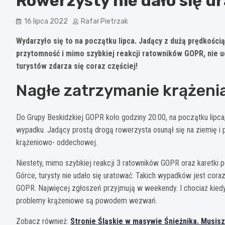
Rowerzysty nie dało się u
16 lipca 2022
Rafał Pietrzak
Wydarzyło się to na początku lipca. Jadący z dużą prędkości
przytomność i mimo szybkiej reakcji ratowników GOPR, nie u
turystów zdarza się coraz częściej!
Nagłe zatrzymanie krążeni
Do Grupy Beskidzkiej GOPR koło godziny 20:00, na początku lip
wypadku. Jadący prostą drogą rowerzysta osunął się na ziemię i pa
krążeniowo- oddechowej.
Niestety, mimo szybkiej reakcji 3 ratowników GOPR oraz karetki p
Górce, turysty nie udało się uratować. Takich wypadków jest cor
GOPR. Najwięcej zgłoszeń przyjmują w weekendy. I chociaż kiedyś
problemy krążeniowe są powodem wezwań.
Zobacz również:
Stronie Śląskie w masywie Śnieżnika. Musisz