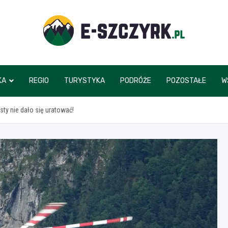
e-szczyrk.pl
KA
REGIO
TURYSTYKA
PODRÓŻE
POZOSTAŁE
W
sty nie dało się uratować!